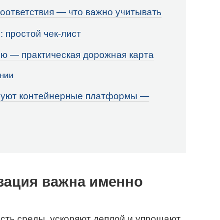
соответствия — что важно учитывать
 простой чек-лист
ию — практическая дорожная карта
ении
ьзуют контейнерные платформы —
зация важна именно
сть среды, ускоряют деплой и упрощают