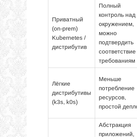
Полный
контроль над
Приватный
окружением,
(on-prem)
можно
Kubernetes /
подтвердить
дистрибутив
соответствие
требованиям
Меньше
Лёгкие
потребление
дистрибутивы
ресурсов,
(k3s, k0s)
простой депл
Абстракция
приложений,