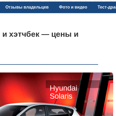
Отзывы владельцев
Фото и видео
Тест-др
н и хэтчбек — цены и
Hyundai
Solaris